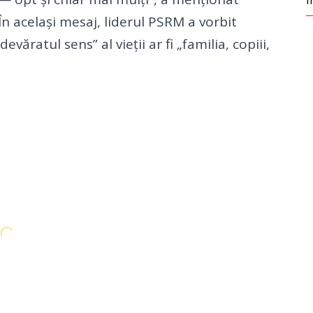
m
n același mesaj, liderul PSRM a vorbit
ăratul sens” al vieții ar fi „familia, copiii,