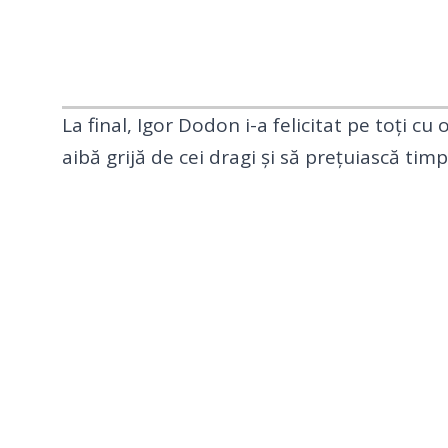
La final, Igor Dodon i-a felicitat pe toți cu
aibă grijă de cei dragi și să prețuiască ti
Insert
Embed
Code