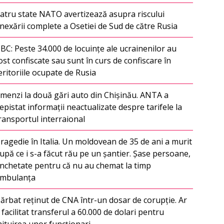
atru state NATO avertizează asupra riscului
nexării complete a Osetiei de Sud de către Rusia
BC: Peste 34.000 de locuințe ale ucrainenilor au
ost confiscate sau sunt în curs de confiscare în
eritoriile ocupate de Rusia
menzi la două gări auto din Chișinău. ANTA a
epistat informații neactualizate despre tarifele la
ransportul interraional
ragedie în Italia. Un moldovean de 35 de ani a murit
upă ce i s-a făcut rău pe un șantier. Șase persoane,
nchetate pentru că nu au chemat la timp
mbulanța
ărbat reținut de CNA într-un dosar de corupție. Ar
i facilitat transferul a 60.000 de dolari pentru