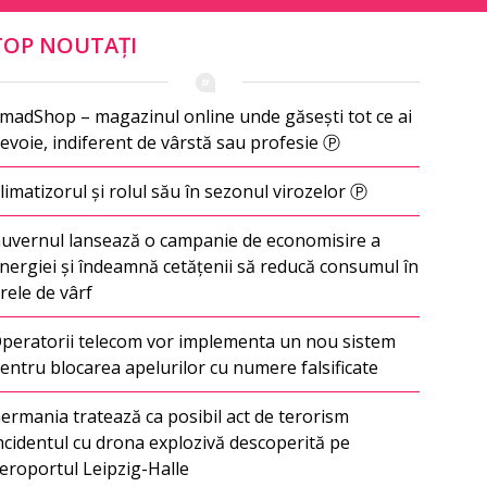
TOP NOUTAȚI
madShop – magazinul online unde găsești tot ce ai
evoie, indiferent de vârstă sau profesie Ⓟ
limatizorul și rolul său în sezonul virozelor Ⓟ
uvernul lansează o campanie de economisire a
nergiei și îndeamnă cetățenii să reducă consumul în
rele de vârf
peratorii telecom vor implementa un nou sistem
entru blocarea apelurilor cu numere falsificate
ermania tratează ca posibil act de terorism
ncidentul cu drona explozivă descoperită pe
eroportul Leipzig-Halle