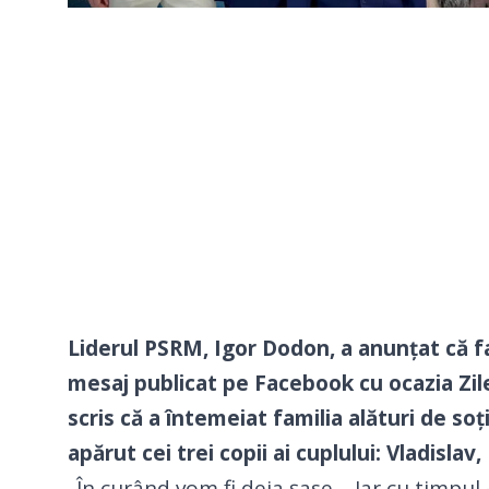
Liderul PSRM, Igor Dodon, a anunțat că f
mesaj publicat pe Facebook cu ocazia Zilei
scris că a întemeiat familia alături de soți
apărut cei trei copii ai cuplului: Vladislav
„În curând vom fi deja șase… Iar cu timpul