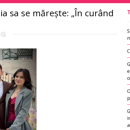
ia sa se mărește: „În curând
S
n
C
G
e
o
O
p
G
i
a