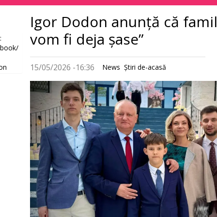
principală
Igor Dodon anunță că famil
vom fi deja șase”
:
book/
15/05/2026 -16:36
on
News
Știri de-acasă
Imagine