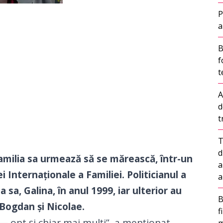
P
a
B
f
t
A
d
t
T
d
amilia sa urmează să se mărească, într-un
a
 Internaționale a Familiei. Politicianul a
a
a sa, Galina, în anul 1999, iar ulterior au
B
, Bogdan și Nicolae.
f
 — opt și chiar mai mulți”, a menționat