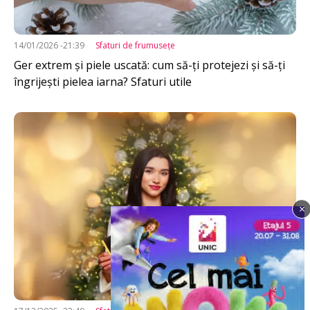
14/01/2026 -21:39
Sfaturi de frumuseţe
Ger extrem și piele uscată: cum să-ți protejezi și să-ți
îngrijești pielea iarna? Sfaturi utile
Imagine
×
Imagine