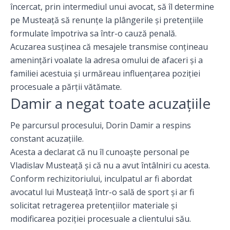
încercat, prin intermediul unui avocat, să îl determine
pe Musteață să renunțe la plângerile și pretențiile
formulate împotriva sa într-o cauză penală.
Acuzarea susținea că mesajele transmise conțineau
amenințări voalate la adresa omului de afaceri și a
familiei acestuia și urmăreau influențarea poziției
procesuale a părții vătămate.
Damir a negat toate acuzațiile
Pe parcursul procesului, Dorin Damir a respins
constant acuzațiile.
Acesta a declarat că nu îl cunoaște personal pe
Vladislav Musteață și că nu a avut întâlniri cu acesta.
Conform rechizitoriului, inculpatul ar fi abordat
avocatul lui Musteață într-o sală de sport și ar fi
solicitat retragerea pretențiilor materiale și
modificarea poziției procesuale a clientului său.