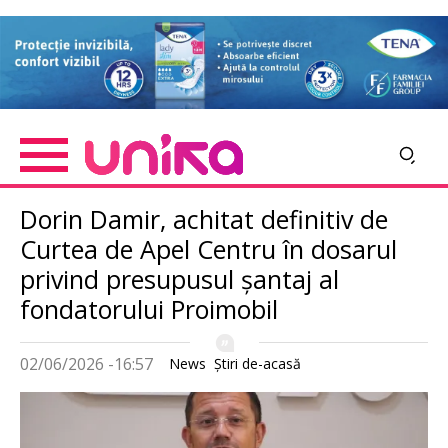
Skip
Imagine
to
main
content
Dorin Damir, achitat definitiv de
Curtea de Apel Centru în dosarul
privind presupusul șantaj al
fondatorului Proimobil
02/06/2026 -16:57
News
Știri de-acasă
Imagine