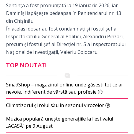
Sentința a fost pronunțată la 19 ianuarie 2026, iar
Damir își ispășește pedeapsa în Penitenciarul nr. 13
din Chișinău.
În același dosar au fost condamnați și fostul șef al
Inspectoratului General al Poliției, Alexandru Pînzari,
precum și fostul șef al Direcției nr. 5 a Inspectoratului
Național de Investigații, Valeriu Cojocaru.
TOP NOUTAȚI
SmadShop – magazinul online unde găsești tot ce ai
nevoie, indiferent de vârstă sau profesie Ⓟ
Climatizorul și rolul său în sezonul virozelor Ⓟ
Muzica populară unește generațiile la Festivalul
„ACASĂ” pe 9 August!