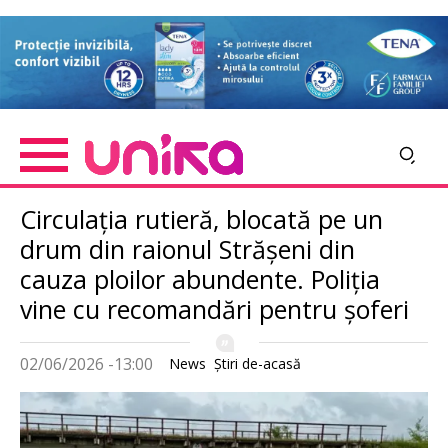
Skip
Imagine
to
main
content
Circulația rutieră, blocată pe un
drum din raionul Strășeni din
cauza ploilor abundente. Poliția
vine cu recomandări pentru șoferi
02/06/2026 -13:00
News
Știri de-acasă
Imagine