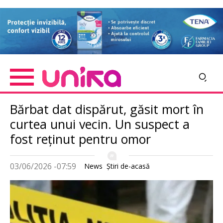
Skip
Imagine
to
main
content
Bărbat dat dispărut, găsit mort în
curtea unui vecin. Un suspect a
fost reținut pentru omor
03/06/2026 -07:59
News
Știri de-acasă
Imagine