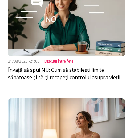
21/08/2025 -21:00
Discuţii între fete
Învață să spui NU: Cum să stabilești limite
sănătoase și să-ți recapeți controlul asupra vieții
Imagine