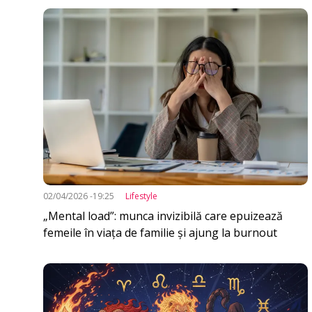
Imagine
02/04/2026 -19:25
Lifestyle
„Mental load”: munca invizibilă care epuizează
rsa
o:
femeile în viața de familie și ajung la burnout
ika.md
Imagine