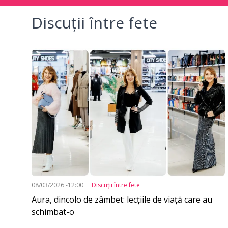
principală
Discuţii între fete
Sursa foto:
Shutterstoc
Imagine
08/03/2026 -12:00
Discuţii între fete
Aura, dincolo de zâmbet: lecțiile de viață care au
Sursa:
schimbat-o
unika.m