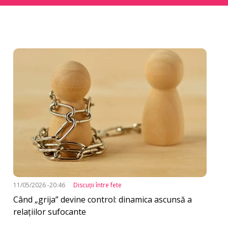
k
Imagine
11/05/2026 -20:46
Discuţii între fete
Când „grija” devine control: dinamica ascunsă a
relațiilor sufocante
d