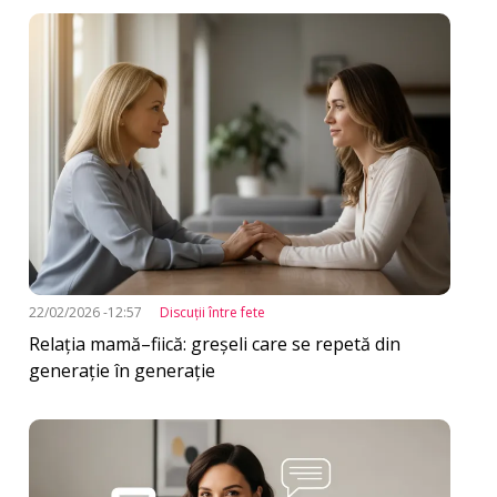
Imagine
22/02/2026 -12:57
Discuţii între fete
Relația mamă–fiică: greșeli care se repetă din
generație în generație
Imagine