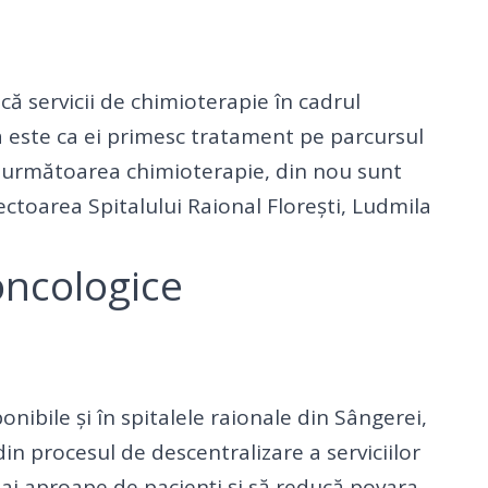
ă servicii de chimioterapie în cadrul
a este ca ei primesc tratament pe parcursul
tru următoarea chimioterapie, din nou sunt
rectoarea Spitalului Raional Florești, Ludmila
 oncologice
onibile și în spitalele raionale din Sângerei,
in procesul de descentralizare a serviciilor
i aproape de pacienți și să reducă povara