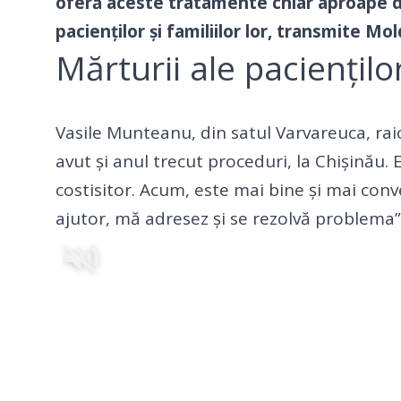
oferă aceste tratamente chiar aproape de
pacienților și familiilor lor, transmite
Mol
Mărturii ale paciențilo
Vasile Munteanu, din satul Varvareuca, raio
avut și anul trecut proceduri, la Chișinău. 
costisitor. Acum, este mai bine și mai con
ajutor, mă adresez și se rezolvă problema”