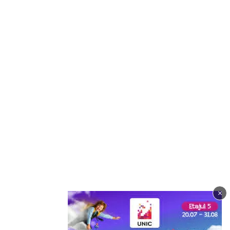
×
Imagine