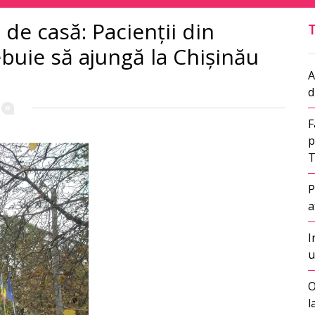
de casă: Pacienții din
buie să ajungă la Chișinău
A
d
F
p
T
P
a
I
u
O
l