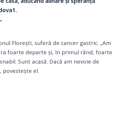
 casă, aducând alinare și speranță
dova1.
r
nul Florești, suferă de cancer gastric. „Am
Era foarte departe și, în primul rând, foarte
venabil. Sunt acasă. Dacă am nevoie de
, povestește el.