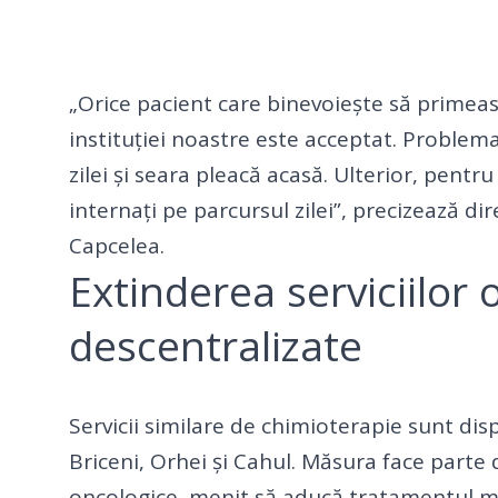
„Orice pacient care binevoiește să primeasc
instituției noastre este acceptat. Problem
zilei și seara pleacă acasă. Ulterior, pen
internați pe parcursul zilei”, precizează di
Capcelea.
Extinderea serviciilor
descentralizate
Servicii similare de chimioterapie sunt disp
Briceni, Orhei și Cahul. Măsura face parte d
oncologice, menit să aducă tratamentul ma