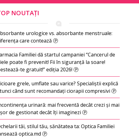
TOP NOUTAȚI
bsorbante urologice vs. absorbante menstruale:
iferența care contează Ⓟ
armacia Familiei dă startul campaniei “Cancerul de
iele poate fi prevenit! Fii în siguranță la soare!
estează-te gratuit!” ediția 2026! Ⓟ
icioare grele, umflate sau varice? Specialiștii explică
tunci când sunt recomandați ciorapii compresivi Ⓟ
ncontinența urinară: mai frecventă decât crezi și mai
șor de gestionat decât îți imaginezi Ⓟ
chelarii tăi, stilul tău, sănătatea ta: Optica Familiei
ansează optica.md Ⓟ