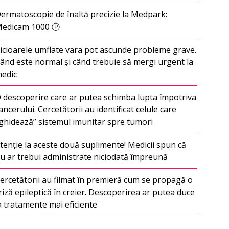
ermatoscopie de înaltă precizie la Medpark:
edicam 1000 Ⓟ
icioarele umflate vara pot ascunde probleme grave.
ând este normal și când trebuie să mergi urgent la
edic
 descoperire care ar putea schimba lupta împotriva
ancerului. Cercetătorii au identificat celule care
ghidează” sistemul imunitar spre tumori
tenție la aceste două suplimente! Medicii spun că
u ar trebui administrate niciodată împreună
ercetătorii au filmat în premieră cum se propagă o
riză epileptică în creier. Descoperirea ar putea duce
a tratamente mai eficiente