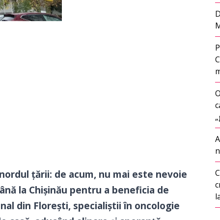
D
M
P
C
m
O
c
„
A
n
C
nordul țării: de acum, nu mai este nevoie
c
ână la Chișinău pentru a beneficia de
l
al din Florești, specialiștii în oncologie