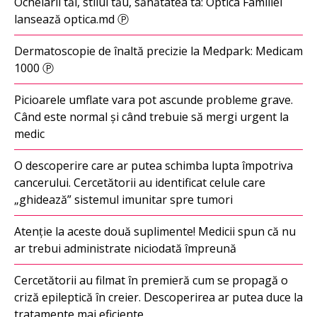
Ochelarii tăi, stilul tău, sănătatea ta: Optica Familiei
lansează optica.md Ⓟ
Dermatoscopie de înaltă precizie la Medpark: Medicam
1000 Ⓟ
Picioarele umflate vara pot ascunde probleme grave.
Când este normal și când trebuie să mergi urgent la
medic
O descoperire care ar putea schimba lupta împotriva
cancerului. Cercetătorii au identificat celule care
„ghidează” sistemul imunitar spre tumori
Atenție la aceste două suplimente! Medicii spun că nu
ar trebui administrate niciodată împreună
Cercetătorii au filmat în premieră cum se propagă o
criză epileptică în creier. Descoperirea ar putea duce la
tratamente mai eficiente