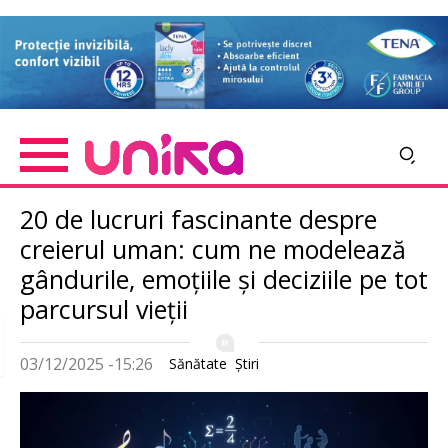
Skip
Imagine
to
main
content
20 de lucruri fascinante despre
creierul uman: cum ne modelează
gândurile, emoțiile și deciziile pe tot
parcursul vieții
03/12/2025 -15:26
Sănătate
Ştiri
Imagine