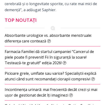
cerebrală și o longevitate sporite, cu rate mai mici de
demență”, a adăugat Saphier.
TOP NOUTAȚI
Absorbante urologice vs. absorbante menstruale:
diferența care contează Ⓟ
Farmacia Familiei dă startul campaniei “Cancerul de
piele poate fi prevenit! Fii în siguranță la soare!
Testează-te gratuit!” ediția 2026! Ⓟ
Picioare grele, umflate sau varice? Specialiștii explică
atunci când sunt recomandați ciorapii compresivi Ⓟ
Incontinența urinară: mai frecventă decât crezi și mai
ușor de gestionat decât îți imaginezi Ⓟ