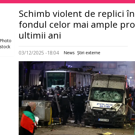
principală
Schimb violent de replici î
fondul celor mai ample pro
ultimii ani
Photo
rstock
03/12/2025 -18:04
News
Știri externe
Imagine