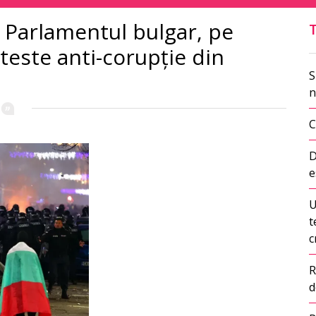
n Parlamentul bulgar, pe
teste anti-corupție din
S
n
C
D
e
U
t
c
R
d