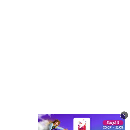
×
Imagine