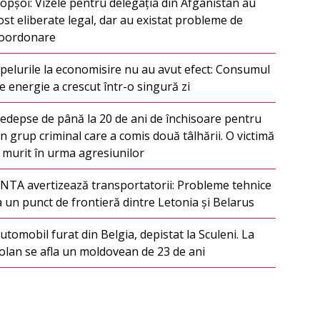
opșoi: Vizele pentru delegația din Afganistan au
ost eliberate legal, dar au existat probleme de
oordonare
pelurile la economisire nu au avut efect: Consumul
e energie a crescut într-o singură zi
edepse de până la 20 de ani de închisoare pentru
n grup criminal care a comis două tâlhării. O victimă
 murit în urma agresiunilor
NTA avertizează transportatorii: Probleme tehnice
a un punct de frontieră dintre Letonia și Belarus
utomobil furat din Belgia, depistat la Sculeni. La
olan se afla un moldovean de 23 de ani