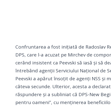
Confruntarea a fost inițiată de Radoslav R
DPS, care l-a acuzat pe Mirchev de comport
cerând insistent ca Peevski să iasă și să d
întrebând agenții Serviciului Național de Se
Peevski a apărut însoțit de agenți NSS și
câteva secunde. Ulterior, acesta a declarat 
răspundere și a subliniat că DPS-New Begi
pentru oameni”, cu menținerea beneficiilor
Insert