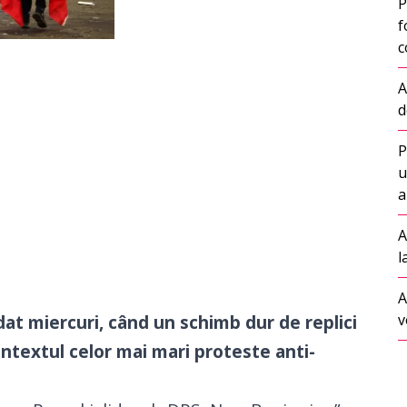
P
f
c
A
d
P
u
a
A
l
A
v
dat miercuri, când un schimb dur de replici
ontextul celor mai mari proteste anti-