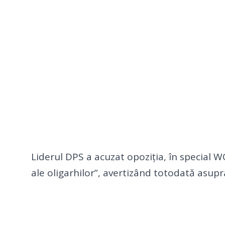
Embed
Code
Liderul DPS a acuzat opoziția, în special W
ale oligarhilor”, avertizând totodată asupra