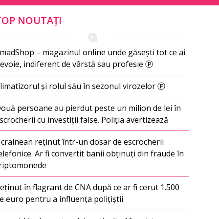
TOP NOUTAȚI
madShop – magazinul online unde găsești tot ce ai
evoie, indiferent de vârstă sau profesie Ⓟ
limatizorul și rolul său în sezonul virozelor Ⓟ
ouă persoane au pierdut peste un milion de lei în
scrocherii cu investiții false. Poliția avertizează
crainean reținut într-un dosar de escrocherii
elefonice. Ar fi convertit banii obținuți din fraude în
riptomonede
eținut în flagrant de CNA după ce ar fi cerut 1.500
e euro pentru a influența polițiștii