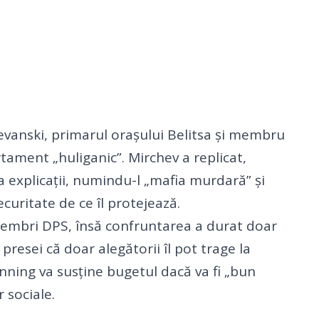
evanski, primarul orașului Belitsa și membru
ament „huliganic”. Mirchev a replicat,
ea explicații, numindu-l „mafia murdară” și
curitate de ce îl protejează.
 membri DPS, însă confruntarea a durat doar
presei că doar alegătorii îl pot trage la
nning va susține bugetul dacă va fi „bun
 sociale.