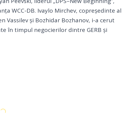
Delyan Peevski, liderul „DPS–New Beginning”,
ianța WCC-DB. Ivaylo Mirchev, copreședinte al
en Vassilev și Bozhidar Bozhanov, i-a cerut
ute în timpul negocierilor dintre GERB și