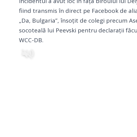
Incidentul a avut loc în fața biroului lui 
fiind transmis în direct pe Facebook de al
„Da, Bulgaria”, însoțit de colegi precum As
socoteală lui Peevski pentru declarații făc
WCC-DB.