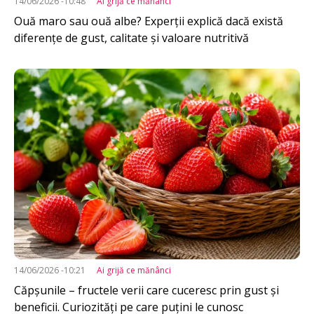
14/06/2026 -10:48
Ai grijă ce mănânci
Ouă maro sau ouă albe? Experții explică dacă există
diferențe de gust, calitate și valoare nutritivă
Imagine
14/06/2026 -10:21
Ai grijă ce mănânci
Căpșunile – fructele verii care cuceresc prin gust și
beneficii. Curiozități pe care puțini le cunosc