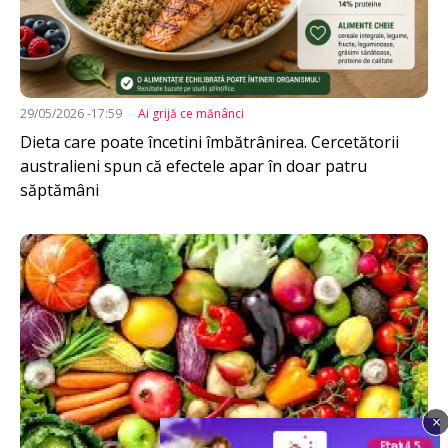
29/05/2026 -17:59
Ai grijă ce mănânci
Dieta care poate încetini îmbătrânirea. Cercetătorii
australieni spun că efectele apar în doar patru
săptămâni
Imagine
×
Imagine