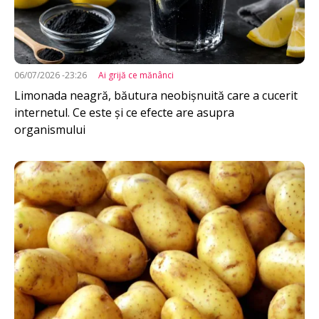
06/07/2026 -23:26
Ai grijă ce mănânci
Limonada neagră, băutura neobișnuită care a cucerit
internetul. Ce este și ce efecte are asupra
organismului
Imagine