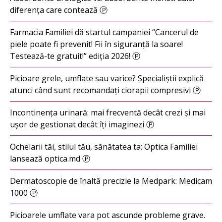
diferența care contează Ⓟ
Farmacia Familiei dă startul campaniei “Cancerul de
piele poate fi prevenit! Fii în siguranță la soare!
Testează-te gratuit!” ediția 2026! Ⓟ
Picioare grele, umflate sau varice? Specialiștii explică
atunci când sunt recomandați ciorapii compresivi Ⓟ
Incontinența urinară: mai frecventă decât crezi și mai
ușor de gestionat decât îți imaginezi Ⓟ
Ochelarii tăi, stilul tău, sănătatea ta: Optica Familiei
lansează optica.md Ⓟ
Dermatoscopie de înaltă precizie la Medpark: Medicam
1000 Ⓟ
Picioarele umflate vara pot ascunde probleme grave.