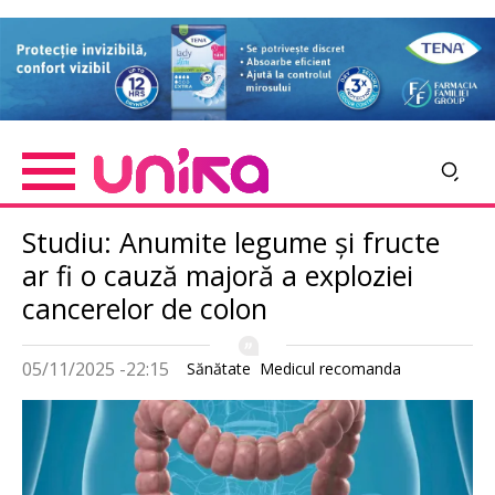
Skip
Imagine
to
main
content
Studiu: Anumite legume și fructe
ar fi o cauză majoră a exploziei
cancerelor de colon
05/11/2025 -22:15
Sănătate
Medicul recomanda
Imagine