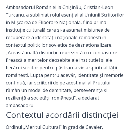
Ambasadorul României la Chișinău, Cristian-Leon
Țurcanu, a subliniat rolul esențial al Uniunii Scriitorilor
în Mișcarea de Eliberare Națională, fiind prima
instituție culturală care și-a asumat misiunea de
recuperare a identității naționale românești în
contextul politicilor sovietice de deznaționalizare.
„Această înaltă distincție reprezintă o recunoaștere
firească a meritelor deosebite ale instituției și ale
fiecărui scriitor pentru păstrarea vie a spiritualității
românești. Lupta pentru adevăr, identitate și memorie
continuă, iar scriitorii de pe acest mal al Prutului
rămân un model de demnitate, perseverență și
reziliență a societății românești”, a declarat
ambasadorul.
Contextul acordării distincției
Ordinul „Meritul Cultural” în grad de Cavaler,