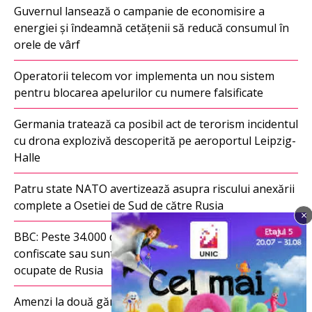
Guvernul lansează o campanie de economisire a
energiei și îndeamnă cetățenii să reducă consumul în
orele de vârf
Operatorii telecom vor implementa un nou sistem
pentru blocarea apelurilor cu numere falsificate
Germania tratează ca posibil act de terorism incidentul
cu drona explozivă descoperită pe aeroportul Leipzig-
Halle
Patru state NATO avertizează asupra riscului anexării
complete a Osetiei de Sud de către Rusia
×
Imagine
BBC: Peste 34.000 de locuințe ale ucrainenilor au fost
confiscate sau sunt în curs de confiscare în teritoriile
ocupate de Rusia
Amenzi la două gări auto din Chișinău. ANTA a