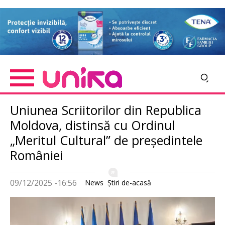
Skip
Imagine
to
main
content
Uniunea Scriitorilor din Republica
Moldova, distinsă cu Ordinul
„Meritul Cultural” de președintele
României
09/12/2025 -16:56
News
Știri de-acasă
Imagine