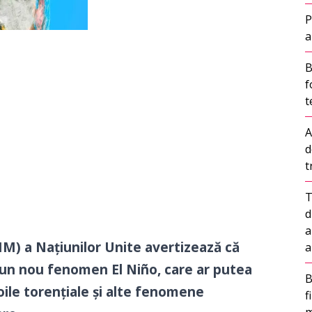
P
a
B
f
t
A
d
t
T
d
a
) a Națiunilor Unite avertizează că
a
un nou fenomen El Niño, care ar putea
B
loile torențiale și alte fenomene
f