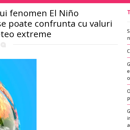
ui fenomen El Niño
se poate confrunta cu valuri
eteo extreme
S
n
C
G
e
o
O
p
G
i
a