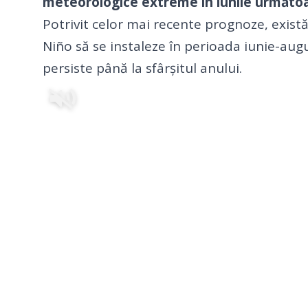
meteorologice extreme în lunile următoa
Potrivit celor mai recente prognoze, exist
Niño să se instaleze în perioada iunie-aug
persiste până la sfârșitul anului.