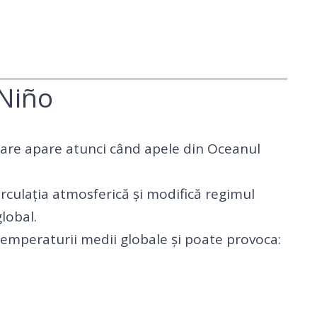
 Niño
care apare atunci când apele din Oceanul
irculația atmosferică și modifică regimul
global.
 temperaturii medii globale și poate provoca: