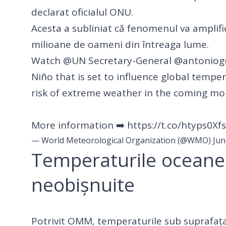
declarat oficialul ONU.
Acesta a subliniat că fenomenul va amplific
milioane de oameni din întreaga lume.
Insert
Watch
@UN
Secretary-General
@antoniog
Embed
Niño that is set to influence global temper
Code
risk of extreme weather in the coming mo
More information ➡️
https://t.co/htyps0Xf
— World Meteorological Organization (@WMO)
Jun
Temperaturile oceanelo
neobișnuite
Potrivit OMM, temperaturile sub suprafața