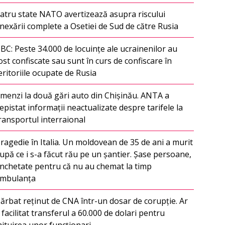
atru state NATO avertizează asupra riscului
nexării complete a Osetiei de Sud de către Rusia
BC: Peste 34.000 de locuințe ale ucrainenilor au
ost confiscate sau sunt în curs de confiscare în
eritoriile ocupate de Rusia
menzi la două gări auto din Chișinău. ANTA a
epistat informații neactualizate despre tarifele la
ransportul interraional
ragedie în Italia. Un moldovean de 35 de ani a murit
upă ce i s-a făcut rău pe un șantier. Șase persoane,
nchetate pentru că nu au chemat la timp
mbulanța
ărbat reținut de CNA într-un dosar de corupție. Ar
i facilitat transferul a 60.000 de dolari pentru