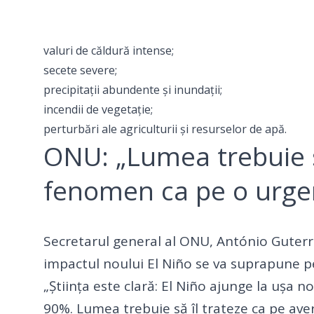
valuri de căldură intense;
secete severe;
precipitații abundente și inundații;
incendii de vegetație;
perturbări ale agriculturii și resurselor de apă.
ONU: „Lumea trebuie s
fenomen ca pe o urgen
Secretarul general al ONU, António Guterr
impactul noului El Niño se va suprapune pes
„Știința este clară: El Niño ajunge la ușa 
90%. Lumea trebuie să îl trateze ca pe aver