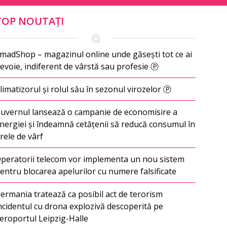
TOP NOUTAȚI
madShop – magazinul online unde găsești tot ce ai
evoie, indiferent de vârstă sau profesie Ⓟ
limatizorul și rolul său în sezonul virozelor Ⓟ
uvernul lansează o campanie de economisire a
nergiei și îndeamnă cetățenii să reducă consumul în
rele de vârf
peratorii telecom vor implementa un nou sistem
entru blocarea apelurilor cu numere falsificate
ermania tratează ca posibil act de terorism
ncidentul cu drona explozivă descoperită pe
eroportul Leipzig-Halle