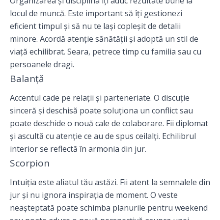
Organizarea și disciplina îți aduc rezultate bune la
locul de muncă. Este important să îți gestionezi
eficient timpul și să nu te lași copleșit de detalii
minore. Acordă atenție sănătății și adoptă un stil de
viață echilibrat. Seara, petrece timp cu familia sau cu
persoanele dragi.
Balanță
Accentul cade pe relații și parteneriate. O discuție
sinceră și deschisă poate soluționa un conflict sau
poate deschide o nouă cale de colaborare. Fii diplomat
și ascultă cu atenție ce au de spus ceilalți. Echilibrul
interior se reflectă în armonia din jur.
Scorpion
Intuiția este aliatul tău astăzi. Fii atent la semnalele din
jur și nu ignora inspirația de moment. O veste
neașteptată poate schimba planurile pentru weekend