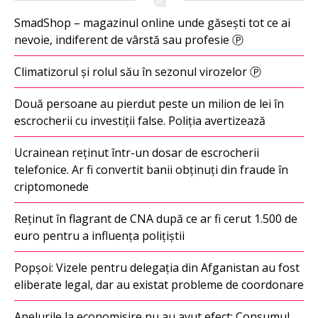
SmadShop – magazinul online unde găsești tot ce ai
nevoie, indiferent de vârstă sau profesie Ⓟ
Climatizorul și rolul său în sezonul virozelor Ⓟ
Două persoane au pierdut peste un milion de lei în
escrocherii cu investiții false. Poliția avertizează
Ucrainean reținut într-un dosar de escrocherii
telefonice. Ar fi convertit banii obținuți din fraude în
criptomonede
Reținut în flagrant de CNA după ce ar fi cerut 1.500 de
euro pentru a influența polițiștii
Popșoi: Vizele pentru delegația din Afganistan au fost
eliberate legal, dar au existat probleme de coordonare
Apelurile la economisire nu au avut efect: Consumul