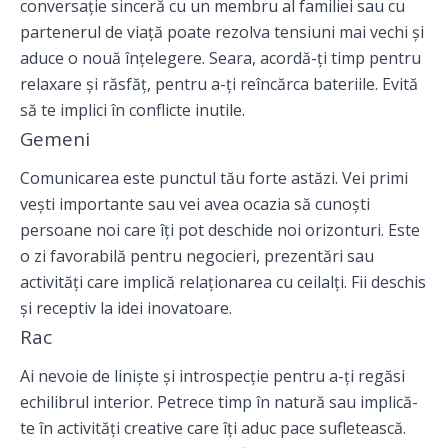
conversație sinceră cu un membru al familiei sau cu
partenerul de viață poate rezolva tensiuni mai vechi și
aduce o nouă înțelegere. Seara, acordă-ți timp pentru
relaxare și răsfăț, pentru a-ți reîncărca bateriile. Evită
să te implici în conflicte inutile.
Gemeni
Comunicarea este punctul tău forte astăzi. Vei primi
vești importante sau vei avea ocazia să cunoști
persoane noi care îți pot deschide noi orizonturi. Este
o zi favorabilă pentru negocieri, prezentări sau
activități care implică relaționarea cu ceilalți. Fii deschis
și receptiv la idei inovatoare.
Rac
Ai nevoie de liniște și introspecție pentru a-ți regăsi
echilibrul interior. Petrece timp în natură sau implică-
te în activități creative care îți aduc pace sufletească.