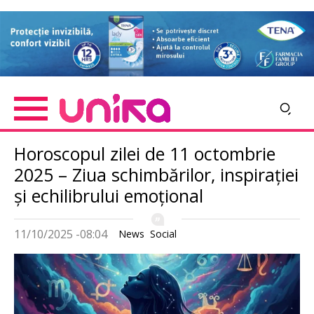
Skip
Imagine
to
main
content
Horoscopul zilei de 11 octombrie
2025 – Ziua schimbărilor, inspirației
și echilibrului emoțional
11/10/2025 -08:04
News
Social
Imagine