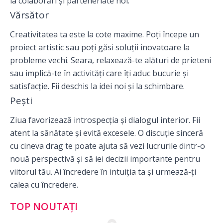
la colaborări și parteneriate noi.
Vărsător
Creativitatea ta este la cote maxime. Poți începe un
proiect artistic sau poți găsi soluții inovatoare la
probleme vechi. Seara, relaxează-te alături de prieteni
sau implică-te în activități care îți aduc bucurie și
satisfacție. Fii deschis la idei noi și la schimbare.
Pești
Ziua favorizează introspecția și dialogul interior. Fii
atent la sănătate și evită excesele. O discuție sinceră
cu cineva drag te poate ajuta să vezi lucrurile dintr-o
nouă perspectivă și să iei decizii importante pentru
viitorul tău. Ai încredere în intuiția ta și urmează-ți
calea cu încredere.
TOP NOUTAȚI