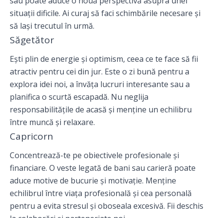
sau poate aduce o nouă perspectivă asupra unei
situații dificile. Ai curaj să faci schimbările necesare și
să lași trecutul în urmă.
Săgetător
Ești plin de energie și optimism, ceea ce te face să fii
atractiv pentru cei din jur. Este o zi bună pentru a
explora idei noi, a învăța lucruri interesante sau a
planifica o scurtă escapadă. Nu neglija
responsabilitățile de acasă și menține un echilibru
între muncă și relaxare.
Capricorn
Concentrează-te pe obiectivele profesionale și
financiare. O veste legată de bani sau carieră poate
aduce motive de bucurie și motivație. Menține
echilibrul între viața profesională și cea personală
pentru a evita stresul și oboseala excesivă. Fii deschis