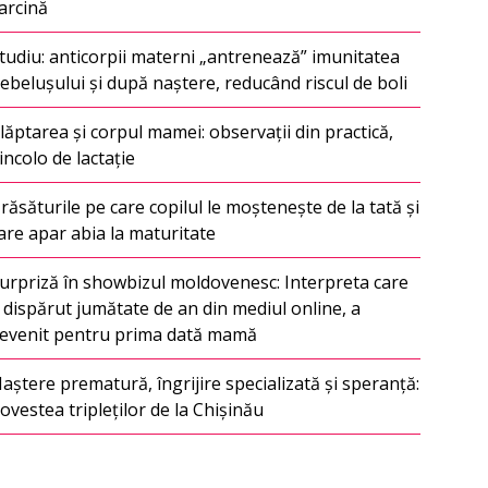
arcină
tudiu: anticorpii materni „antrenează” imunitatea
ebelușului și după naștere, reducând riscul de boli
lăptarea și corpul mamei: observații din practică,
incolo de lactație
răsăturile pe care copilul le moștenește de la tată și
are apar abia la maturitate
urpriză în showbizul moldovenesc: Interpreta care
 dispărut jumătate de an din mediul online, a
evenit pentru prima dată mamă
aștere prematură, îngrijire specializată și speranță:
ovestea tripleților de la Chișinău