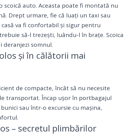
i o scoică auto. Aceasta poate fi montată nu
ină. Drept urmare, fie că luați un taxi sau
asă va fi confortabil și sigur pentru
rebuie să-l trezești, luându-l în brațe. Scoica
ă-i deranjezi somnul.
olos și în călătorii mai
ficient de compacte, încât să nu necesite
de transportat. Încap ușor în portbagajul
a bunici sau într-o excursie cu mașina,
fortul.
os – secretul plimbărilor