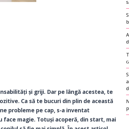
s
S
b
A
d
T
c
S
a
d
bilități și griji. Dar pe lângă acestea, te
ozitive. Ca să te bucuri din plin de această
N
p
ține probleme pe cap, s-a inventat
nu face magie. Totuși acoperă, din start, mai
opilul să fie mai simplă. În acest articol