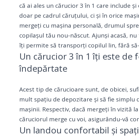
că ai ales un cărucior 3 în 1 care include ș
doar pe cadrul căruțului, ci și în orice maș
mergeți cu mașina personală, drumul spre c
copilașul tău nou-născut. Ajunși acasă, nu t
îți permite să transporți copilul lin, fără s
Un cărucior 3 în 1 îți este de f
îndepărtate
Acest tip de cărucioare sunt, de obicei, su
mult spațiu de depozitare și să fie simplu 
mașinii. Respectiv, dacă mergeți în vizită l
căruciorul merge cu voi, asigurându-vă con
Un landou confortabil și spați