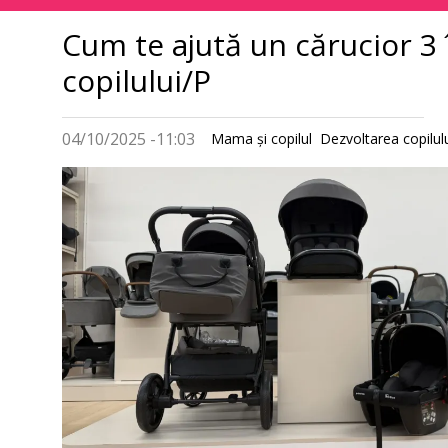
principală
Cum te ajută un cărucior 3 î
copilului/P
04/10/2025 -11:03
Mama şi copilul
Dezvoltarea copilul
Imagine