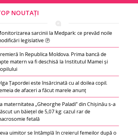
TOP NOUTAȚI
onitorizarea sarcinii la Medpark: ce prevăd noile
odificări legislative Ⓟ
remieră în Republica Moldova. Prima bancă de
apte matern va fi deschisă la Institutul Mamei și
opilului
lga Țapordei este însărcinată cu al doilea copil.
emeia de afaceri a făcut marele anunț
a maternitatea „Gheorghe Paladi” din Chișinău s-a
ăscut un băiețel de 5,07 kg: cazul rar de
acrosomie fetală
eva uimitor se întâmplă în creierul femeilor după o