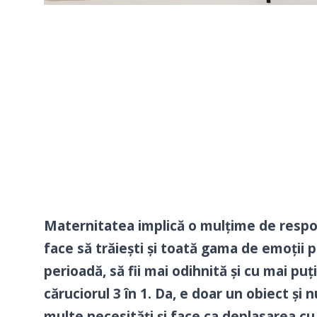
Maternitatea implică o mulțime de responsa
face să trăiești și toată gama de emoții p
perioadă, să fii mai odihnită și cu mai pu
căruciorul 3 în 1. Da, e doar un obiect și 
multe necesități și face ca deplasarea cu c