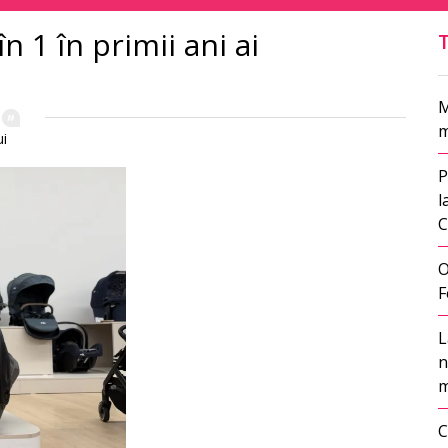
n 1 în primii ani ai
M
m
ui
P
l
C
O
F
L
n
m
C