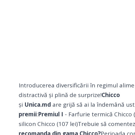
Introducerea diversificării în regimul alime
distractivă și plină de surprize!
Chicco
și
Unica.md
are grijă să ai la îndemână ust
premii
:
Premiul I
- Farfurie termică Chicco (
silicon Chicco (107 lei)Trebuie să comentezi
recomanda din gama Chicco?
Perioada con