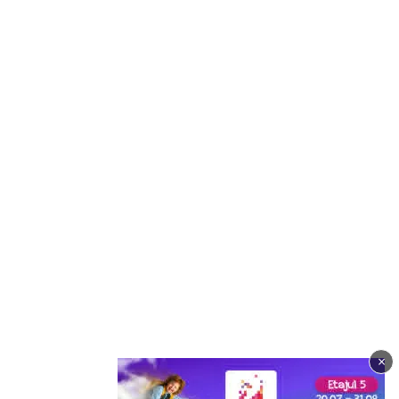
×
Imagine