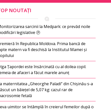
TOP NOUTAȚI
onitorizarea sarcinii la Medpark: ce prevăd noile
odificări legislative Ⓟ
remieră în Republica Moldova. Prima bancă de
apte matern va fi deschisă la Institutul Mamei și
opilului
lga Țapordei este însărcinată cu al doilea copil.
emeia de afaceri a făcut marele anunț
a maternitatea „Gheorghe Paladi” din Chișinău s-a
ăscut un băiețel de 5,07 kg: cazul rar de
acrosomie fetală
eva uimitor se întâmplă în creierul femeilor după o