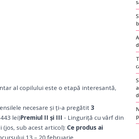
s
S
b
A
d
T
c
S
ntar al copilului este o etapă interesantă,
a
d
ensilele necesare și ți-a pregătit
3
N
p
443 lei)
Premiul II și III
- Linguriță cu vârf din
 (jos, sub acest articol):
Ce produs ai
cursului 13 – 20 februarie.