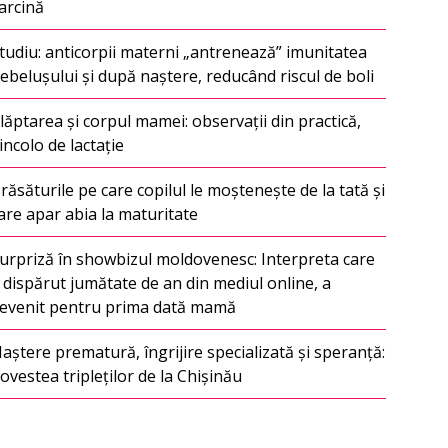
arcină
tudiu: anticorpii materni „antrenează” imunitatea
ebelușului și după naștere, reducând riscul de boli
lăptarea și corpul mamei: observații din practică,
incolo de lactație
răsăturile pe care copilul le moștenește de la tată și
are apar abia la maturitate
urpriză în showbizul moldovenesc: Interpreta care
 dispărut jumătate de an din mediul online, a
evenit pentru prima dată mamă
aștere prematură, îngrijire specializată și speranță:
ovestea tripleților de la Chișinău