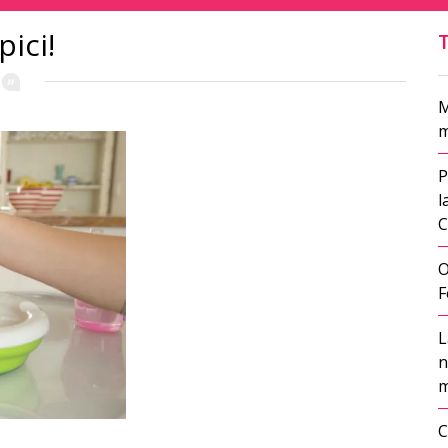
ici!
M
m
P
l
C
O
F
L
n
m
C