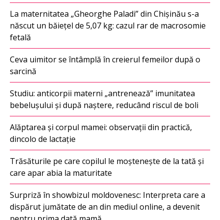
La maternitatea „Gheorghe Paladi” din Chișinău s-a
născut un băiețel de 5,07 kg: cazul rar de macrosomie
fetală
Ceva uimitor se întâmplă în creierul femeilor după o
sarcină
Studiu: anticorpii materni „antrenează” imunitatea
bebelușului și după naștere, reducând riscul de boli
Alăptarea și corpul mamei: observații din practică,
dincolo de lactație
Trăsăturile pe care copilul le moștenește de la tată și
care apar abia la maturitate
Surpriză în showbizul moldovenesc: Interpreta care a
dispărut jumătate de an din mediul online, a devenit
pentru prima dată mamă