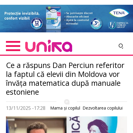
Skip
Imagine
to
main
content
Ce a răspuns Dan Perciun referitor
la faptul că elevii din Moldova vor
învăța matematica după manuale
estoniene
13/11/2025 -17:28
Mama şi copilul
Dezvoltarea copilului
Imagine