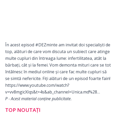
În acest episod
#DEZminte
am invitat doi specialiști de
top, alături de care vom discuta un subiect care atinge
multe cupluri din întreaga lume: infertilitatea, atât la
bărbați, cât și la femei. Vom demonta mituri care se tot
întâlnesc în mediul online și care fac multe cupluri să
se simtă nefericite. Fiți alături de un episod foarte fain!
https://www.youtube.com/watch?
v=vv8mgicXIqs&t=4s&ab_channel=Unica.md%28…
P - Acest material conține publicitate.
TOP NOUTAȚI