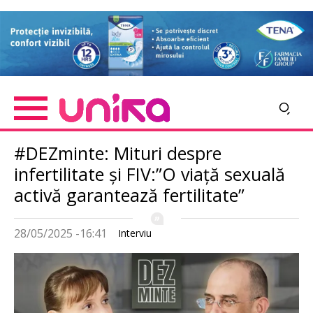
Skip
Imagine
to
main
content
#DEZminte: Mituri despre
infertilitate și FIV:”O viață sexuală
activă garantează fertilitate”
28/05/2025 -16:41
Interviu
Imagine