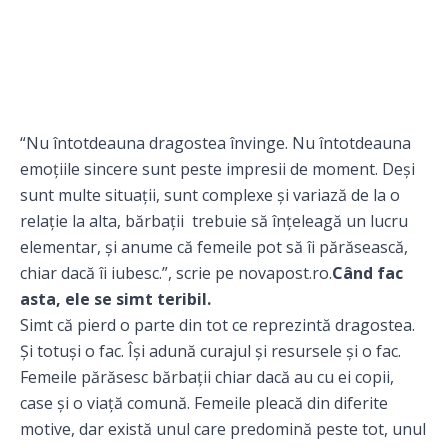
“Nu întotdeauna dragostea învinge. Nu întotdeauna
emoțiile sincere sunt peste impresii de moment. Deși
sunt multe situații, sunt complexe și variază de la o
relație la alta, bărbații trebuie să înțeleagă un lucru
elementar, și anume că femeile pot să îi părăsească,
chiar dacă îi iubesc.”, scrie pe
novapost.ro
.
Când fac
asta, ele se simt teribil.
Simt că pierd o parte din tot ce reprezintă dragostea.
Și totuși o fac. Își adună curajul și resursele și o fac.
Femeile părăsesc bărbații chiar dacă au cu ei copii,
case și o viață comună. Femeile pleacă din diferite
motive, dar există unul care predomină peste tot, unul