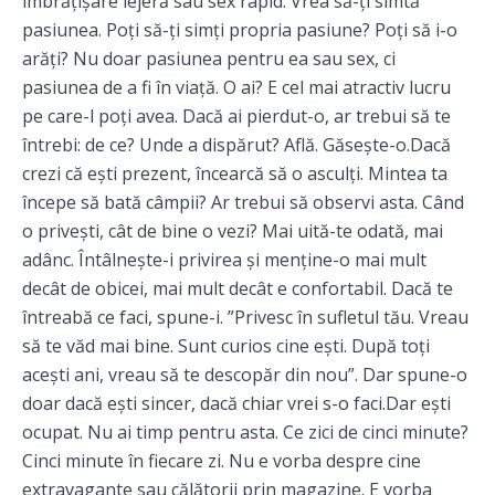
îmbrățișare lejeră sau sex rapid. Vrea să-ți simtă
pasiunea. Poți să-ți simți propria pasiune? Poți să i-o
arăți? Nu doar pasiunea pentru ea sau sex, ci
pasiunea de a fi în viață. O ai? E cel mai atractiv lucru
pe care-l poți avea. Dacă ai pierdut-o, ar trebui să te
întrebi: de ce? Unde a dispărut? Află. Găsește-o.Dacă
crezi că ești prezent, încearcă să o asculți. Mintea ta
începe să bată câmpii? Ar trebui să observi asta. Când
o privești, cât de bine o vezi? Mai uită-te odată, mai
adânc. Întâlnește-i privirea și menține-o mai mult
decât de obicei, mai mult decât e confortabil. Dacă te
întreabă ce faci, spune-i. ”Privesc în sufletul tău. Vreau
să te văd mai bine. Sunt curios cine ești. După toți
acești ani, vreau să te descopăr din nou”. Dar spune-o
doar dacă ești sincer, dacă chiar vrei s-o faci.Dar ești
ocupat. Nu ai timp pentru asta. Ce zici de cinci minute?
Cinci minute în fiecare zi. Nu e vorba despre cine
extravagante sau călătorii prin magazine. E vorba