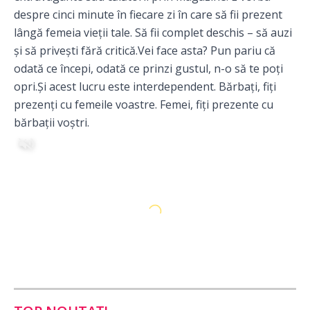
despre cinci minute în fiecare zi în care să fii prezent
lângă femeia vieții tale. Să fii complet deschis – să auzi
și să privești fără critică.Vei face asta? Pun pariu că
odată ce începi, odată ce prinzi gustul, n-o să te poți
opri.Și acest lucru este interdependent. Bărbați, fiți
prezenți cu femeile voastre. Femei, fiți prezente cu
bărbații voștri.