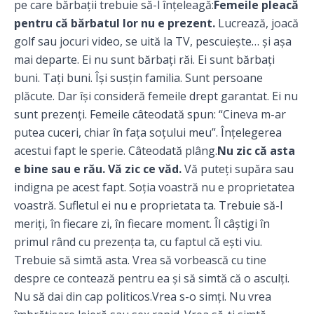
pe care bărbații trebuie să-l înțeleagă:
Femeile pleacă
pentru că bărbatul lor nu e prezent.
Lucrează, joacă
golf sau jocuri video, se uită la TV, pescuiește… și așa
mai departe. Ei nu sunt bărbați răi. Ei sunt bărbați
buni. Tați buni. Își susțin familia. Sunt persoane
plăcute. Dar își consideră femeile drept garantat. Ei nu
sunt prezenți. Femeile câteodată spun: “Cineva m-ar
putea cuceri, chiar în fața soțului meu”. Înțelegerea
acestui fapt le sperie. Câteodată plâng.
Nu zic că asta
e bine sau e rău. Vă zic ce văd.
Vă puteți supăra sau
indigna pe acest fapt. Soția voastră nu e proprietatea
voastră. Sufletul ei nu e proprietata ta. Trebuie să-l
meriți, în fiecare zi, în fiecare moment. Îl câștigi în
primul rând cu prezența ta, cu faptul că ești viu.
Trebuie să simtă asta. Vrea să vorbească cu tine
despre ce contează pentru ea și să simtă că o asculți.
Nu să dai din cap politicos.Vrea s-o simți. Nu vrea