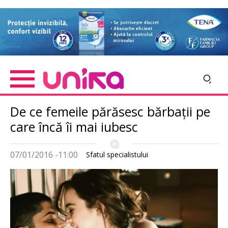
Skip
Imagine
to
main
content
De ce femeile părăsesc bărbații pe
care încă îi mai iubesc
07/01/2016 -11:00
Sfatul specialistului
Imagine