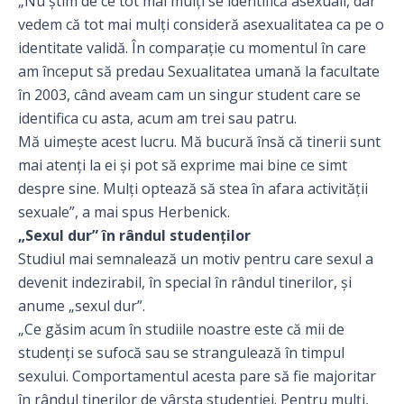
„Nu știm de ce tot mai mulți se identifică asexuali, dar
vedem că tot mai mulți consideră asexualitatea ca pe o
identitate validă. În comparație cu momentul în care
am început să predau Sexualitatea umană la facultate
în 2003, când aveam cam un singur student care se
identifica cu asta, acum am trei sau patru.
Mă uimește acest lucru. Mă bucură însă că tinerii sunt
mai atenți la ei și pot să exprime mai bine ce simt
despre sine. Mulți optează să stea în afara activității
sexuale”, a mai spus Herbenick.
„Sexul dur” în rândul studenților
Studiul mai semnalează un motiv pentru care sexul a
devenit indezirabil, în special în rândul tinerilor, și
anume „sexul dur”.
„Ce găsim acum în studiile noastre este că mii de
studenți se sufocă sau se strangulează în timpul
sexului. Comportamentul acesta pare să fie majoritar
în rândul tinerilor de vârsta studenției. Pentru mulți,