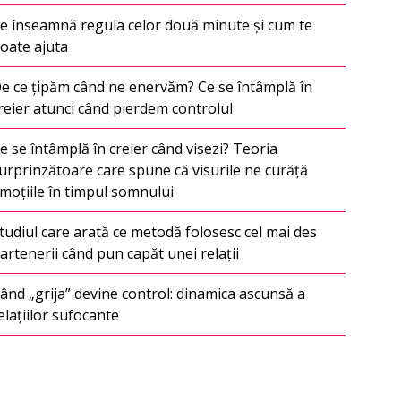
e înseamnă regula celor două minute și cum te
oate ajuta
e ce țipăm când ne enervăm? Ce se întâmplă în
reier atunci când pierdem controlul
e se întâmplă în creier când visezi? Teoria
urprinzătoare care spune că visurile ne curăță
moțiile în timpul somnului
tudiul care arată ce metodă folosesc cel mai des
artenerii când pun capăt unei relații
ând „grija” devine control: dinamica ascunsă a
elațiilor sufocante