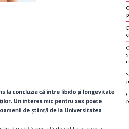
C
p
D
c
C
s
e
S
p
s la concluzia că între libido și longevitate
C
aților. Un interes mic pentru sex poate
r
oamenii de știință de la Universitatea
ție și o viață sexuală de calitate, care au