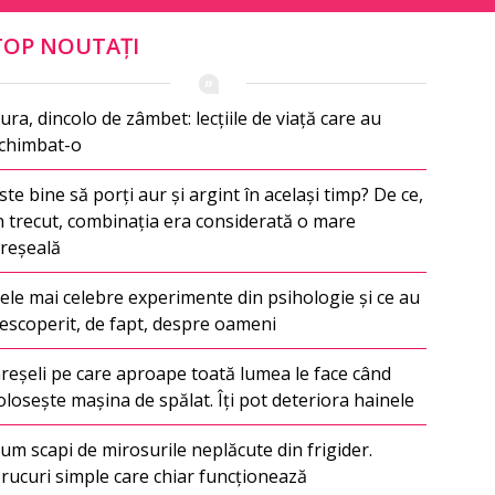
TOP NOUTAȚI
ura, dincolo de zâmbet: lecțiile de viață care au
chimbat-o
ste bine să porți aur și argint în același timp? De ce,
n trecut, combinația era considerată o mare
reșeală
ele mai celebre experimente din psihologie și ce au
escoperit, de fapt, despre oameni
reșeli pe care aproape toată lumea le face când
olosește mașina de spălat. Îți pot deteriora hainele
um scapi de mirosurile neplăcute din frigider.
rucuri simple care chiar funcționează