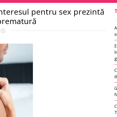
 interesul pentru sex prezintă
 prematură
A
s
E
î
g
C
d
G
f
C
T