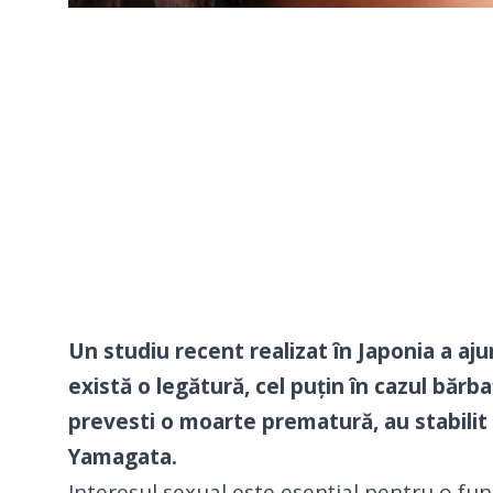
Un studiu recent realizat în Japonia a ajun
există o legătură, cel puțin în cazul bărb
prevesti o moarte prematură, au stabilit 
Yamagata.
Interesul sexual este esențial pentru o func