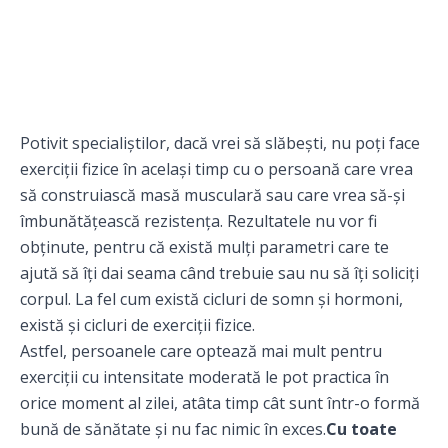
Potivit specialiștilor, dacă vrei să slăbești, nu poți face
exerciții fizice în același timp cu o persoană care vrea
să construiască masă musculară sau care vrea să-și
îmbunătățească rezistența. Rezultatele nu vor fi
obținute, pentru că există mulți parametri care te
ajută să îți dai seama când trebuie sau nu să îți soliciți
corpul. La fel cum există cicluri de somn și hormoni,
există și cicluri de exerciții fizice.
Astfel, persoanele care optează mai mult pentru
exerciții cu intensitate moderată le pot practica în
orice moment al zilei, atâta timp cât sunt într-o formă
bună de sănătate și nu fac nimic în exces.
Cu toate