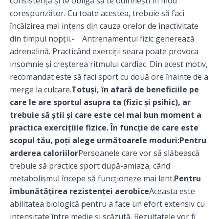
consistență și te obligă să te odihnești în mod
corespunzător. Cu toate acestea, trebuie să faci
încălzirea mai intens din cauza orelor de inactivitate
din timpul nopții.- Antrenamentul fizic generează
adrenalină. Practicând exerciții seara poate provoca
insomnie și creșterea ritmului cardiac. Din acest motiv,
recomandat este să faci sport cu două ore înainte de a
merge la culcare.
Totuși, în afară de beneficiile pe
care le are sportul asupra ta (fizic și psihic), ar
trebuie să știi și care este cel mai bun moment a
practica exercițiile fizice. În funcție de care este
scopul tău, poți alege următoarele moduri:
Pentru
arderea caloriilor
Persoanele care vor să slăbească
trebuie să practice sport după-amiaza, când
metabolismul începe să funcționeze mai lent.
Pentru
îmbunătățirea rezistenței aerobice
Aceasta este
abilitatea biologică pentru a face un efort extensiv cu
intensitate între medie și scăzută. Rezultatele vor fi