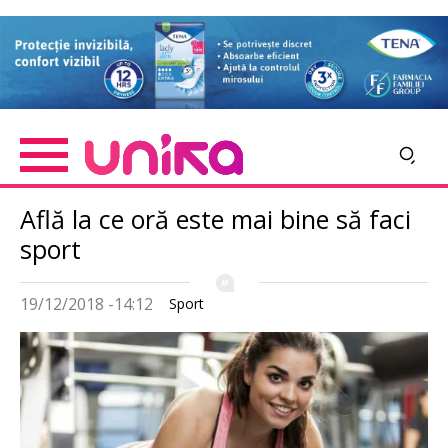
Skip
Imagine
to
main
content
Află la ce oră este mai bine să faci
sport
19/12/2018 -14:12
Sport
Imagine