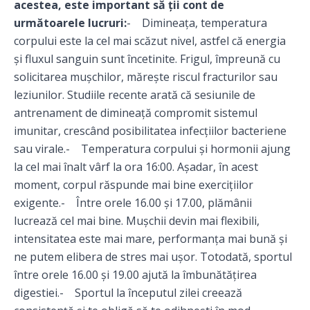
acestea, este important să ții cont de
următoarele lucruri:
- Dimineața, temperatura
corpului este la cel mai scăzut nivel, astfel că energia
și fluxul sanguin sunt încetinite. Frigul, împreună cu
solicitarea mușchilor, mărește riscul fracturilor sau
leziunilor. Studiile recente arată că sesiunile de
antrenament de dimineață compromit sistemul
imunitar, crescând posibilitatea infecțiilor bacteriene
sau virale.- Temperatura corpului și hormonii ajung
la cel mai înalt vârf la ora 16:00. Așadar, în acest
moment, corpul răspunde mai bine exercițiilor
exigente.- Între orele 16.00 și 17.00, plămânii
lucrează cel mai bine. Mușchii devin mai flexibili,
intensitatea este mai mare, performanța mai bună și
ne putem elibera de stres mai ușor. Totodată, sportul
între orele 16.00 și 19.00 ajută la îmbunătățirea
digestiei.- Sportul la începutul zilei creează