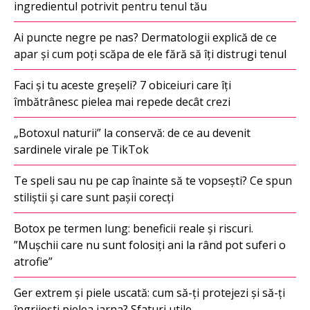
ingredientul potrivit pentru tenul tău
Ai puncte negre pe nas? Dermatologii explică de ce
apar și cum poți scăpa de ele fără să îți distrugi tenul
Faci și tu aceste greșeli? 7 obiceiuri care îți
îmbătrânesc pielea mai repede decât crezi
„Botoxul naturii” la conservă: de ce au devenit
sardinele virale pe TikTok
Te speli sau nu pe cap înainte să te vopsești? Ce spun
stiliștii și care sunt pașii corecți
Botox pe termen lung: beneficii reale și riscuri.
”Mușchii care nu sunt folosiți ani la rând pot suferi o
atrofie”
Ger extrem și piele uscată: cum să-ți protejezi și să-ți
îngrijești pielea iarna? Sfaturi utile