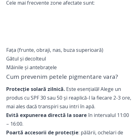
Cele mai frecvente zone afectate sunt:
Fața (frunte, obraji, nas, buza superioară)
Gâtul și decolteul
Mâinile și antebrațele
Cum prevenim petele pigmentare vara?
Protecție solară zilnică.
Este esențială! Alege un
produs cu SPF 30 sau 50 și reaplică-l la fiecare 2-3 ore,
mai ales dacă transpiri sau intri în apă.
Evită expunerea directă la soare
în intervalul 11:00
– 16:00.
Poartă accesorii de protecție
: pălării, ochelari de