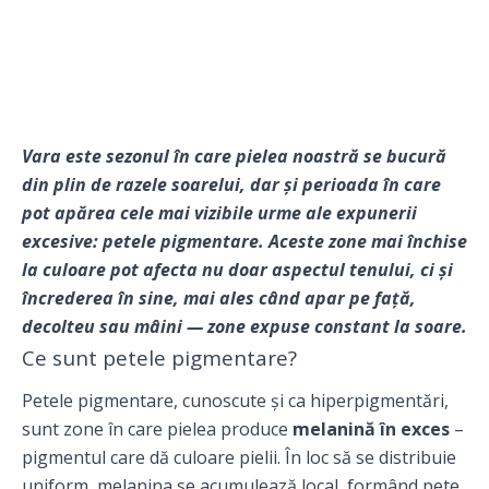
Vara este sezonul în care pielea noastră se bucură
din plin de razele soarelui, dar și perioada în care
pot apărea cele mai vizibile urme ale expunerii
excesive: petele pigmentare. Aceste zone mai închise
la culoare pot afecta nu doar aspectul tenului, ci și
încrederea în sine, mai ales când apar pe față,
decolteu sau mâini — zone expuse constant la soare.
Ce sunt petele pigmentare?
Petele pigmentare, cunoscute și ca hiperpigmentări,
sunt zone în care pielea produce
melanină în exces
–
pigmentul care dă culoare pielii. În loc să se distribuie
uniform, melanina se acumulează local, formând pete