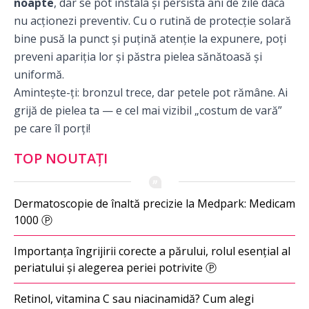
noapte
, dar se pot instala și persista ani de zile dacă
nu acționezi preventiv. Cu o rutină de protecție solară
bine pusă la punct și puțină atenție la expunere, poți
preveni apariția lor și păstra pielea sănătoasă și
uniformă.
Amintește-ți: bronzul trece, dar petele pot rămâne. Ai
grijă de pielea ta — e cel mai vizibil „costum de vară”
pe care îl porți!
TOP NOUTAȚI
Dermatoscopie de înaltă precizie la Medpark: Medicam
1000 Ⓟ
Importanța îngrijirii corecte a părului, rolul esențial al
periatului și alegerea periei potrivite Ⓟ
Retinol, vitamina C sau niacinamidă? Cum alegi