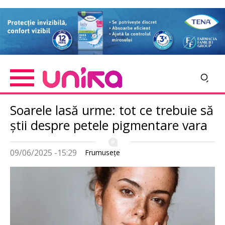
Skip
Imagine
to
main
content
Soarele lasă urme: tot ce trebuie să
știi despre petele pigmentare vara
09/06/2025 -15:29
Frumuseţe
Imagine