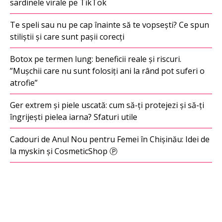
sardinele virale pe TikTok
Te speli sau nu pe cap înainte să te vopsești? Ce spun
stiliștii și care sunt pașii corecți
Botox pe termen lung: beneficii reale și riscuri.
”Mușchii care nu sunt folosiți ani la rând pot suferi o
atrofie”
Ger extrem și piele uscată: cum să-ți protejezi și să-ți
îngrijești pielea iarna? Sfaturi utile
Cadouri de Anul Nou pentru Femei în Chișinău: Idei de
la myskin și CosmeticShop Ⓟ