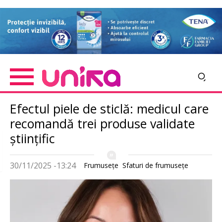
Skip
Imagine
to
main
content
Efectul piele de sticlă: medicul care
recomandă trei produse validate
științific
30/11/2025 -13:24
Frumuseţe
Sfaturi de frumuseţe
Imagine