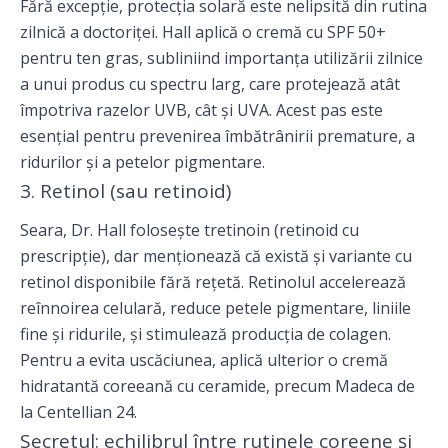
Fără excepție, protecția solară este nelipsită din rutina
zilnică a doctoriței. Hall aplică o cremă cu SPF 50+
pentru ten gras, subliniind importanța utilizării zilnice
a unui produs cu spectru larg, care protejează atât
împotriva razelor UVB, cât și UVA. Acest pas este
esențial pentru prevenirea îmbătrânirii premature, a
ridurilor și a petelor pigmentare.
3. Retinol (sau retinoid)
Seara, Dr. Hall folosește tretinoin (retinoid cu
prescripție), dar menționează că există și variante cu
retinol disponibile fără rețetă. Retinolul accelerează
reînnoirea celulară, reduce petele pigmentare, liniile
fine și ridurile, și stimulează producția de colagen.
Pentru a evita uscăciunea, aplică ulterior o cremă
hidratantă coreeană cu ceramide, precum Madeca de
la Centellian 24.
Secretul: echilibrul între rutinele coreene și