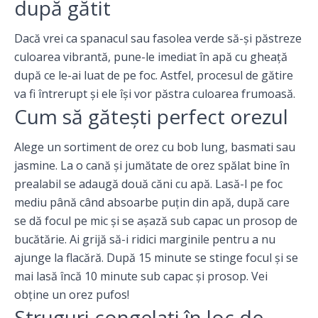
după gătit
Dacă vrei ca spanacul sau fasolea verde să-şi păstreze
culoarea vibrantă, pune-le imediat în apă cu gheaţă
după ce le-ai luat de pe foc. Astfel, procesul de gătire
va fi întrerupt şi ele îşi vor păstra culoarea frumoasă.
Cum să găteşti perfect orezul
Alege un sortiment de orez cu bob lung, basmati sau
jasmine. La o cană şi jumătate de orez spălat bine în
prealabil se adaugă două căni cu apă. Lasă-l pe foc
mediu până când absoarbe puţin din apă, după care
se dă focul pe mic şi se aşază sub capac un prosop de
bucătărie. Ai grijă să-i ridici marginile pentru a nu
ajunge la flacără. După 15 minute se stinge focul şi se
mai lasă încă 10 minute sub capac şi prosop. Vei
obţine un orez pufos!
Struguri congelaţi în loc de