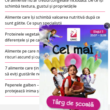
Ce alimente nu ar trebui congelate niciodată. De ce își
schimbă textura, gustul și proprietățile
Alimente care își schimbă valoarea nutritivă după ce
sunt gătite. Ce spun specialiștii
×
Imagine
Proteinele vegetale vs. proteinele animale: care sunt
diferențele și pe care ar trebui să le alegi?
Alimente pe care nu ar trebui să le reîncălzești. Ce
riscuri ascund și cum le poți consuma în siguranță
7 alimente care țin de foame mai multe ore și te ajută
să eviți gustările nesănătoase
Pepenele galben – fructul verii care hidratează,
protejează inima și surprinde prin beneficiile sale