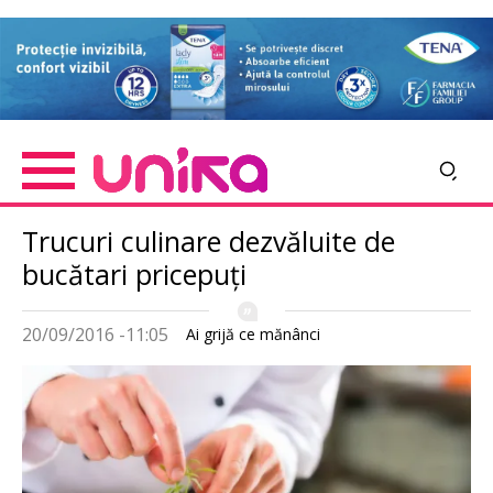
Skip
Imagine
to
main
content
Trucuri culinare dezvăluite de
bucătari pricepuţi
20/09/2016 -11:05
Ai grijă ce mănânci
Imagine